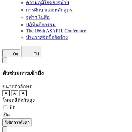
ความภูมิใจของจุฬาฯ
การศึกษาและหลักสูตร
จุฬาฯ ในสื่อ
ปฏิทินกิจกรรม
The 166th ASAIHL Conference
ประกาศจัดซื้อจัดจ้าง
On
TH
ตัวช่วยการเข้าถึง
ขนาดตัวอักษร
A
A
A
โหมดสีตัดกันสูง
ปิด
เปิด
รีเซ็ตการตั้งค่า