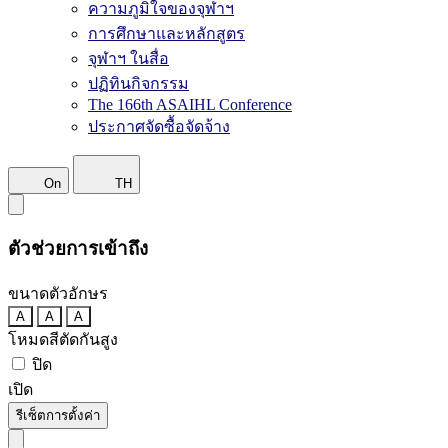
ความภูมิใจของจุฬาฯ
การศึกษาและหลักสูตร
จุฬาฯ ในสื่อ
ปฏิทินกิจกรรม
The 166th ASAIHL Conference
ประกาศจัดซื้อจัดจ้าง
On
TH
ตัวช่วยการเข้าถึง
ขนาดตัวอักษร
A
A
A
โหมดสีตัดกันสูง
ปิด
เปิด
รีเซ็ตการตั้งค่า