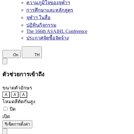
ความภูมิใจของจุฬาฯ
การศึกษาและหลักสูตร
จุฬาฯ ในสื่อ
ปฏิทินกิจกรรม
The 166th ASAIHL Conference
ประกาศจัดซื้อจัดจ้าง
On
TH
ตัวช่วยการเข้าถึง
ขนาดตัวอักษร
A
A
A
โหมดสีตัดกันสูง
ปิด
เปิด
รีเซ็ตการตั้งค่า