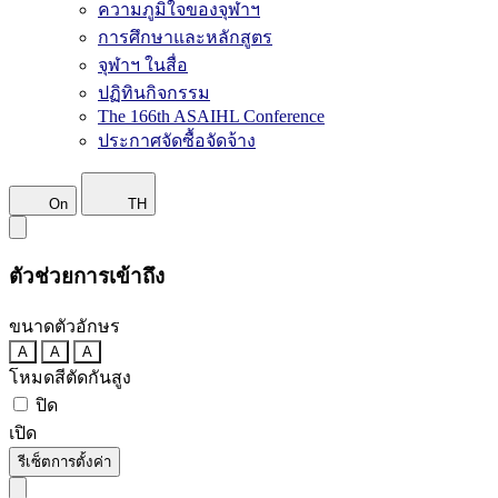
ความภูมิใจของจุฬาฯ
การศึกษาและหลักสูตร
จุฬาฯ ในสื่อ
ปฏิทินกิจกรรม
The 166th ASAIHL Conference
ประกาศจัดซื้อจัดจ้าง
On
TH
ตัวช่วยการเข้าถึง
ขนาดตัวอักษร
A
A
A
โหมดสีตัดกันสูง
ปิด
เปิด
รีเซ็ตการตั้งค่า