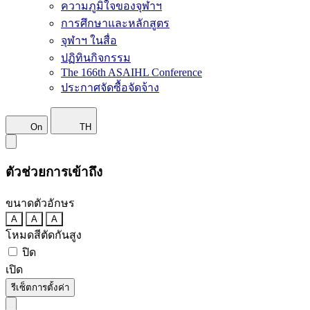
ความภูมิใจของจุฬาฯ
การศึกษาและหลักสูตร
จุฬาฯ ในสื่อ
ปฏิทินกิจกรรม
The 166th ASAIHL Conference
ประกาศจัดซื้อจัดจ้าง
On
TH
ตัวช่วยการเข้าถึง
ขนาดตัวอักษร
A
A
A
โหมดสีตัดกันสูง
ปิด
เปิด
รีเซ็ตการตั้งค่า