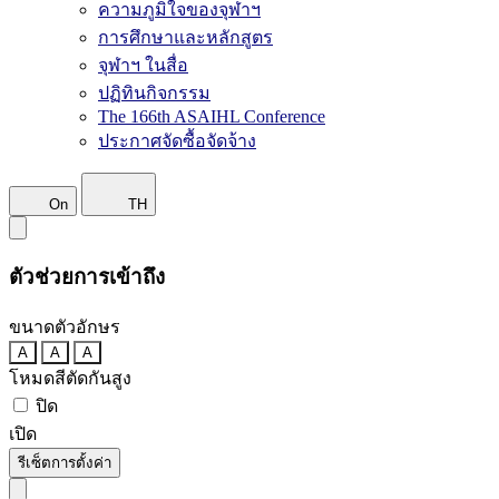
ความภูมิใจของจุฬาฯ
การศึกษาและหลักสูตร
จุฬาฯ ในสื่อ
ปฏิทินกิจกรรม
The 166th ASAIHL Conference
ประกาศจัดซื้อจัดจ้าง
On
TH
ตัวช่วยการเข้าถึง
ขนาดตัวอักษร
A
A
A
โหมดสีตัดกันสูง
ปิด
เปิด
รีเซ็ตการตั้งค่า