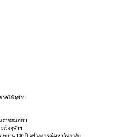
ะ
ิจาคให้จุฬาฯ
รมราชสมภพฯ
มะเร็งจุฬาฯ
ุทยาน 100 ปี จุฬาลงกรณ์มหาวิทยาลัย