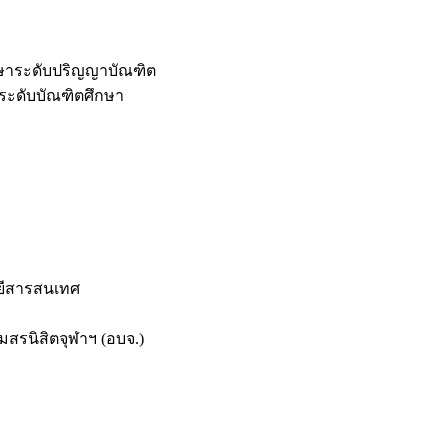
กษาระดับปริญญาบัณฑิต
ระดับบัณฑิตศึกษา
ยีสารสนเทศ
สรนิสิตจุฬาฯ (อบจ.)