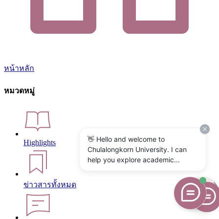
หน้าหลัก
หมวดหมู่
👋 Hello and welcome to
Highlights
Chulalongkorn University. I can
help you explore academic
programs, admissions, research,
campus life, and university
ข่าวสารทั้งหมด
services. What would you like to
know?