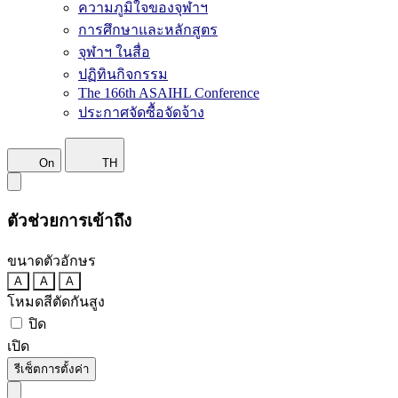
ความภูมิใจของจุฬาฯ
การศึกษาและหลักสูตร
จุฬาฯ ในสื่อ
ปฏิทินกิจกรรม
The 166th ASAIHL Conference
ประกาศจัดซื้อจัดจ้าง
On
TH
ตัวช่วยการเข้าถึง
ขนาดตัวอักษร
A
A
A
โหมดสีตัดกันสูง
ปิด
เปิด
รีเซ็ตการตั้งค่า