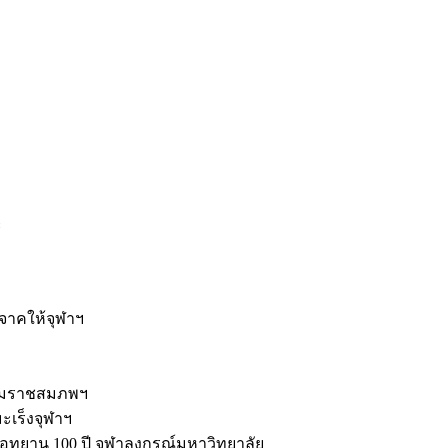
ะ
ิจาคให้จุฬาฯ
รมราชสมภพฯ
มะเร็งจุฬาฯ
ุทยาน 100 ปี จุฬาลงกรณ์มหาวิทยาลัย