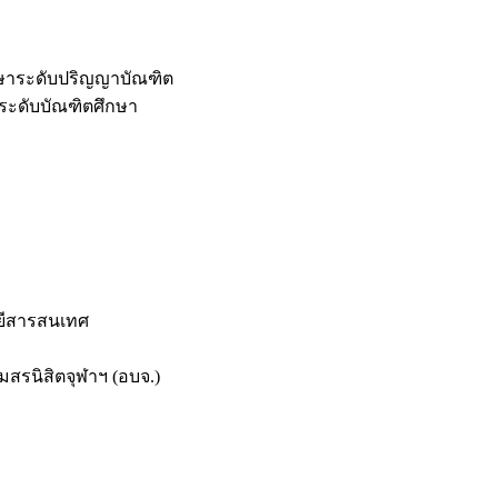
กษาระดับปริญญาบัณฑิต
ระดับบัณฑิตศึกษา
ยีสารสนเทศ
สรนิสิตจุฬาฯ (อบจ.)