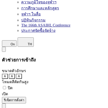
ความภูมิใจของจุฬาฯ
การศึกษาและหลักสูตร
จุฬาฯ ในสื่อ
ปฏิทินกิจกรรม
The 166th ASAIHL Conference
ประกาศจัดซื้อจัดจ้าง
On
TH
ตัวช่วยการเข้าถึง
ขนาดตัวอักษร
A
A
A
โหมดสีตัดกันสูง
ปิด
เปิด
รีเซ็ตการตั้งค่า