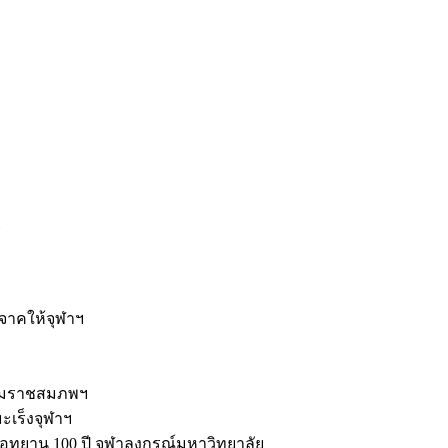
ะ
ิจาคให้จุฬาฯ
รมราชสมภพฯ
มะเร็งจุฬาฯ
ุทยาน 100 ปี จุฬาลงกรณ์มหาวิทยาลัย