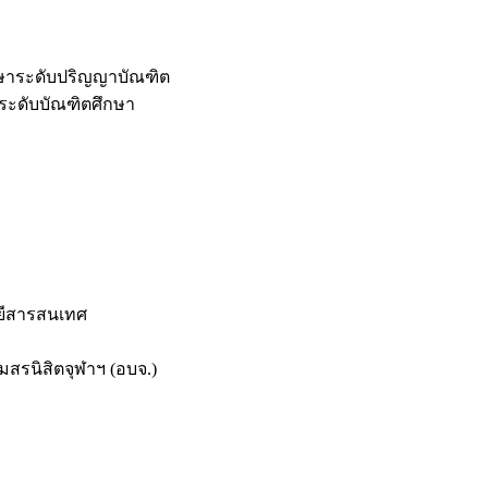
กษาระดับปริญญาบัณฑิต
ระดับบัณฑิตศึกษา
ยีสารสนเทศ
สรนิสิตจุฬาฯ (อบจ.)