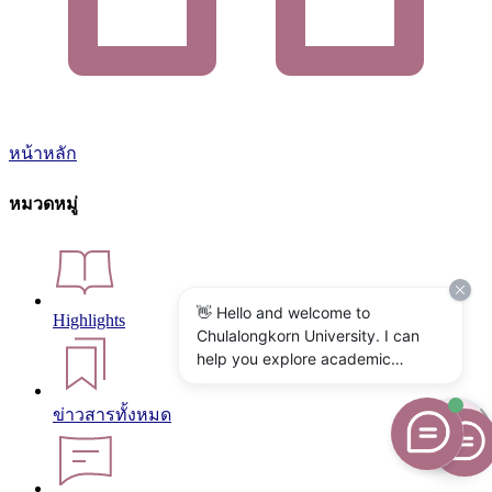
หน้าหลัก
หมวดหมู่
👋 Hello and welcome to
Highlights
Chulalongkorn University. I can
help you explore academic
programs, admissions, research,
campus life, and university
ข่าวสารทั้งหมด
services. What would you like to
know?