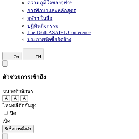
ความภูมิใจของจุฬาฯ
การศึกษาและหลักสูตร
จุฬาฯ ในสื่อ
ปฏิทินกิจกรรม
The 166th ASAIHL Conference
ประกาศจัดซื้อจัดจ้าง
On
TH
ตัวช่วยการเข้าถึง
ขนาดตัวอักษร
A
A
A
โหมดสีตัดกันสูง
ปิด
เปิด
รีเซ็ตการตั้งค่า