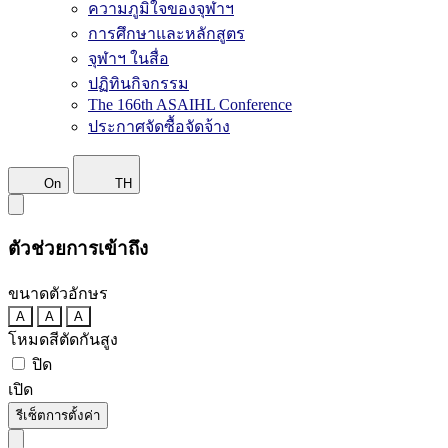
ความภูมิใจของจุฬาฯ
การศึกษาและหลักสูตร
จุฬาฯ ในสื่อ
ปฏิทินกิจกรรม
The 166th ASAIHL Conference
ประกาศจัดซื้อจัดจ้าง
On
TH
ตัวช่วยการเข้าถึง
ขนาดตัวอักษร
A
A
A
โหมดสีตัดกันสูง
ปิด
เปิด
รีเซ็ตการตั้งค่า