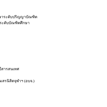
กษาระดับปริญญาบัณฑิต
ระดับบัณฑิตศึกษา
ยีสารสนเทศ
สรนิสิตจุฬาฯ (อบจ.)