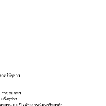
ะ
ิจาคให้จุฬาฯ
รมราชสมภพฯ
มะเร็งจุฬาฯ
ุทยาน 100 ปี จุฬาลงกรณ์มหาวิทยาลัย