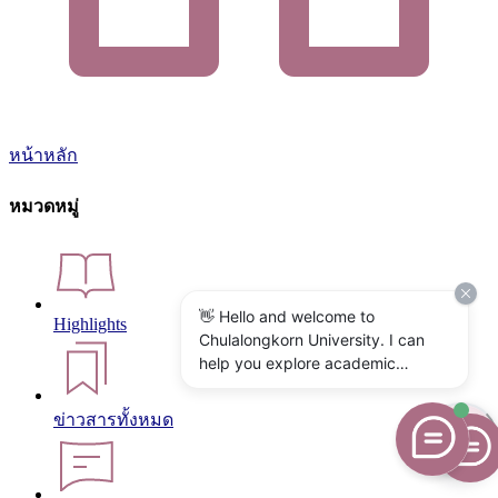
หน้าหลัก
หมวดหมู่
👋 Hello and welcome to
Highlights
Chulalongkorn University. I can
help you explore academic
programs, admissions, research,
campus life, and university
ข่าวสารทั้งหมด
services. What would you like to
know?