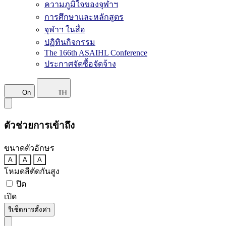
ความภูมิใจของจุฬาฯ
การศึกษาและหลักสูตร
จุฬาฯ ในสื่อ
ปฏิทินกิจกรรม
The 166th ASAIHL Conference
ประกาศจัดซื้อจัดจ้าง
On
TH
ตัวช่วยการเข้าถึง
ขนาดตัวอักษร
A
A
A
โหมดสีตัดกันสูง
ปิด
เปิด
รีเซ็ตการตั้งค่า