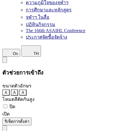
ความภูมิใจของจุฬาฯ
การศึกษาและหลักสูตร
จุฬาฯ ในสื่อ
ปฏิทินกิจกรรม
The 166th ASAIHL Conference
ประกาศจัดซื้อจัดจ้าง
On
TH
ตัวช่วยการเข้าถึง
ขนาดตัวอักษร
A
A
A
โหมดสีตัดกันสูง
ปิด
เปิด
รีเซ็ตการตั้งค่า