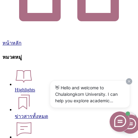
หน้าหลัก
หมวดหมู่
👋 Hello and welcome to
Highlights
Chulalongkorn University. I can
help you explore academic
programs, admissions, research,
campus life, and university
ข่าวสารทั้งหมด
services. What would you like to
know?