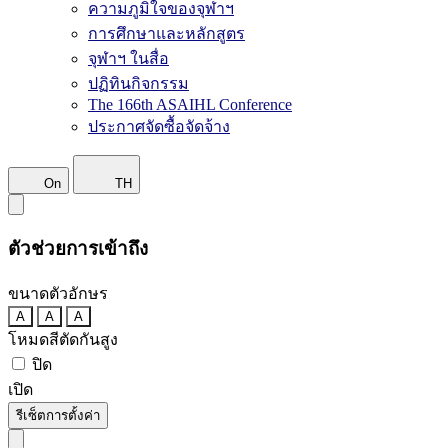
ความภูมิใจของจุฬาฯ
การศึกษาและหลักสูตร
จุฬาฯ ในสื่อ
ปฏิทินกิจกรรม
The 166th ASAIHL Conference
ประกาศจัดซื้อจัดจ้าง
On
TH
ตัวช่วยการเข้าถึง
ขนาดตัวอักษร
A
A
A
โหมดสีตัดกันสูง
ปิด
เปิด
รีเซ็ตการตั้งค่า