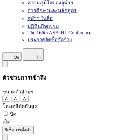
ความภูมิใจของจุฬาฯ
การศึกษาและหลักสูตร
จุฬาฯ ในสื่อ
ปฏิทินกิจกรรม
The 166th ASAIHL Conference
ประกาศจัดซื้อจัดจ้าง
On
TH
ตัวช่วยการเข้าถึง
ขนาดตัวอักษร
A
A
A
โหมดสีตัดกันสูง
ปิด
เปิด
รีเซ็ตการตั้งค่า