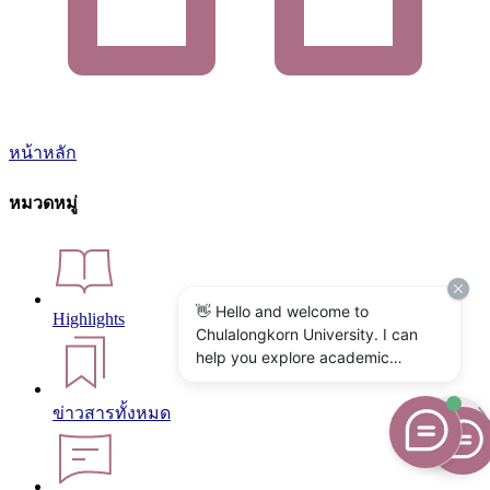
หน้าหลัก
หมวดหมู่
👋 Hello and welcome to
Highlights
Chulalongkorn University. I can
help you explore academic
programs, admissions, research,
campus life, and university
ข่าวสารทั้งหมด
services. What would you like to
know?