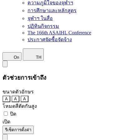
ความภูมิใจของจุฬาฯ
การศึกษาและหลักสูตร
จุฬาฯ ในสื่อ
ปฏิทินกิจกรรม
The 166th ASAIHL Conference
ประกาศจัดซื้อจัดจ้าง
On
TH
ตัวช่วยการเข้าถึง
ขนาดตัวอักษร
A
A
A
โหมดสีตัดกันสูง
ปิด
เปิด
รีเซ็ตการตั้งค่า