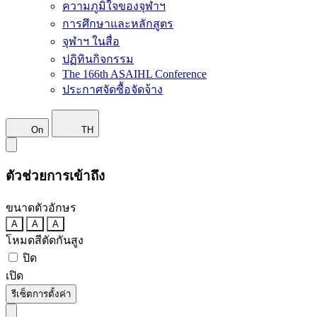
ความภูมิใจของจุฬาฯ
การศึกษาและหลักสูตร
จุฬาฯ ในสื่อ
ปฏิทินกิจกรรม
The 166th ASAIHL Conference
ประกาศจัดซื้อจัดจ้าง
On
TH
ตัวช่วยการเข้าถึง
ขนาดตัวอักษร
A
A
A
โหมดสีตัดกันสูง
ปิด
เปิด
รีเซ็ตการตั้งค่า