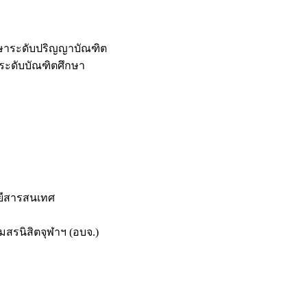
กษาระดับปริญญาบัณฑิต
ระดับบัณฑิตศึกษา
ยีสารสนเทศ
สรนิสิตจุฬาฯ (อบจ.)