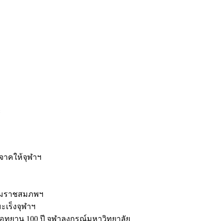
ะ
ิจาคให้จุฬาฯ
รมราชสมภพฯ
มะเร็งจุฬาฯ
ุทยาน 100 ปี จุฬาลงกรณ์มหาวิทยาลัย