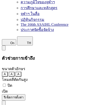
ความภูมิใจของจุฬาฯ
การศึกษาและหลักสูตร
จุฬาฯ ในสื่อ
ปฏิทินกิจกรรม
The 166th ASAIHL Conference
ประกาศจัดซื้อจัดจ้าง
On
TH
ตัวช่วยการเข้าถึง
ขนาดตัวอักษร
A
A
A
โหมดสีตัดกันสูง
ปิด
เปิด
รีเซ็ตการตั้งค่า