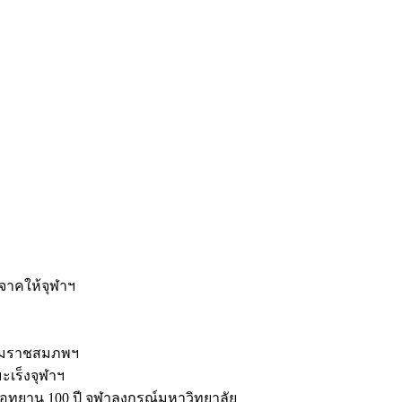
ะ
ิจาคให้จุฬาฯ
รมราชสมภพฯ
มะเร็งจุฬาฯ
ุทยาน 100 ปี จุฬาลงกรณ์มหาวิทยาลัย