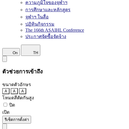
ความภูมิใจของจุฬาฯ
การศึกษาและหลักสูตร
จุฬาฯ ในสื่อ
ปฏิทินกิจกรรม
The 166th ASAIHL Conference
ประกาศจัดซื้อจัดจ้าง
On
TH
ตัวช่วยการเข้าถึง
ขนาดตัวอักษร
A
A
A
โหมดสีตัดกันสูง
ปิด
เปิด
รีเซ็ตการตั้งค่า