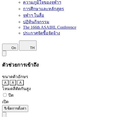
ความภูมิใจของจุฬาฯ
การศึกษาและหลักสูตร
จุฬาฯ ในสื่อ
ปฏิทินกิจกรรม
The 166th ASAIHL Conference
ประกาศจัดซื้อจัดจ้าง
On
TH
ตัวช่วยการเข้าถึง
ขนาดตัวอักษร
A
A
A
โหมดสีตัดกันสูง
ปิด
เปิด
รีเซ็ตการตั้งค่า