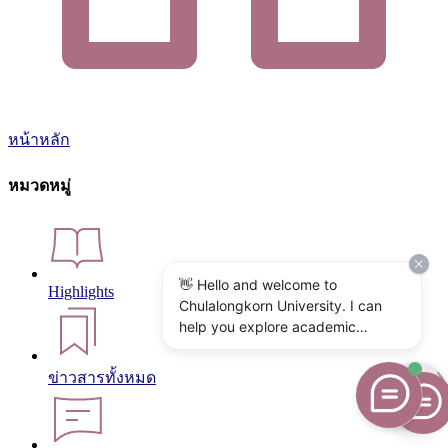
หน้าหลัก
หมวดหมู่
👋 Hello and welcome to
Highlights
Chulalongkorn University. I can
help you explore academic
programs, admissions, research,
campus life, and university
ข่าวสารทั้งหมด
services. What would you like to
know?