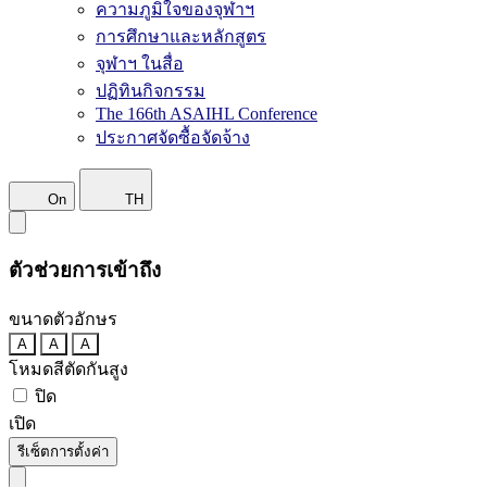
ความภูมิใจของจุฬาฯ
การศึกษาและหลักสูตร
จุฬาฯ ในสื่อ
ปฏิทินกิจกรรม
The 166th ASAIHL Conference
ประกาศจัดซื้อจัดจ้าง
On
TH
ตัวช่วยการเข้าถึง
ขนาดตัวอักษร
A
A
A
โหมดสีตัดกันสูง
ปิด
เปิด
รีเซ็ตการตั้งค่า