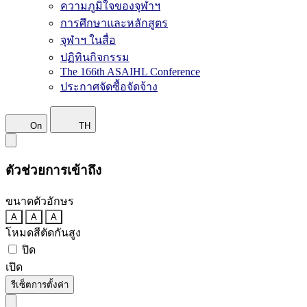
ความภูมิใจของจุฬาฯ
การศึกษาและหลักสูตร
จุฬาฯ ในสื่อ
ปฏิทินกิจกรรม
The 166th ASAIHL Conference
ประกาศจัดซื้อจัดจ้าง
On
TH
ตัวช่วยการเข้าถึง
ขนาดตัวอักษร
A
A
A
โหมดสีตัดกันสูง
ปิด
เปิด
รีเซ็ตการตั้งค่า