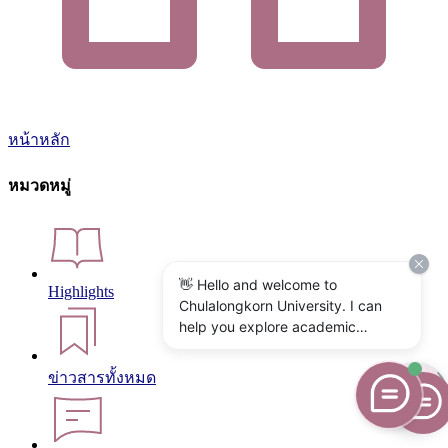
หน้าหลัก
หมวดหมู่
👋 Hello and welcome to
Highlights
Chulalongkorn University. I can
help you explore academic
programs, admissions, research,
campus life, and university
ข่าวสารทั้งหมด
services. What would you like to
know?