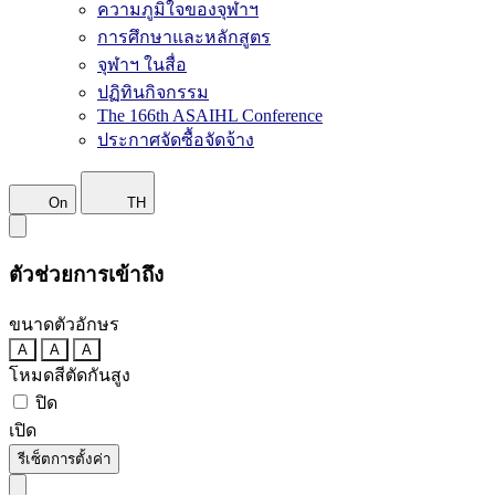
ความภูมิใจของจุฬาฯ
การศึกษาและหลักสูตร
จุฬาฯ ในสื่อ
ปฏิทินกิจกรรม
The 166th ASAIHL Conference
ประกาศจัดซื้อจัดจ้าง
On
TH
ตัวช่วยการเข้าถึง
ขนาดตัวอักษร
A
A
A
โหมดสีตัดกันสูง
ปิด
เปิด
รีเซ็ตการตั้งค่า