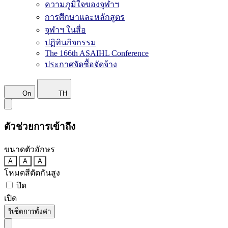
ความภูมิใจของจุฬาฯ
การศึกษาและหลักสูตร
จุฬาฯ ในสื่อ
ปฏิทินกิจกรรม
The 166th ASAIHL Conference
ประกาศจัดซื้อจัดจ้าง
On
TH
ตัวช่วยการเข้าถึง
ขนาดตัวอักษร
A
A
A
โหมดสีตัดกันสูง
ปิด
เปิด
รีเซ็ตการตั้งค่า