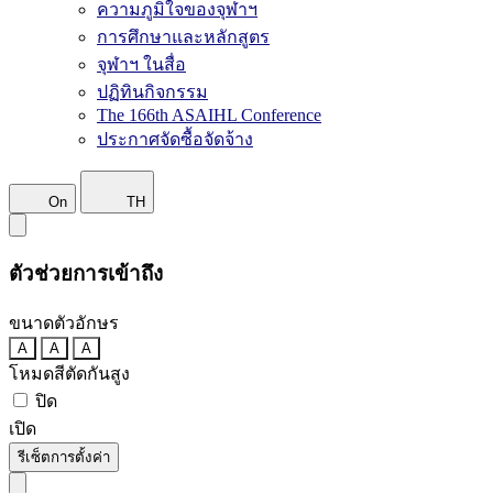
ความภูมิใจของจุฬาฯ
การศึกษาและหลักสูตร
จุฬาฯ ในสื่อ
ปฏิทินกิจกรรม
The 166th ASAIHL Conference
ประกาศจัดซื้อจัดจ้าง
On
TH
ตัวช่วยการเข้าถึง
ขนาดตัวอักษร
A
A
A
โหมดสีตัดกันสูง
ปิด
เปิด
รีเซ็ตการตั้งค่า