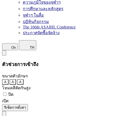
ความภูมิใจของจุฬาฯ
การศึกษาและหลักสูตร
จุฬาฯ ในสื่อ
ปฏิทินกิจกรรม
The 166th ASAIHL Conference
ประกาศจัดซื้อจัดจ้าง
On
TH
ตัวช่วยการเข้าถึง
ขนาดตัวอักษร
A
A
A
โหมดสีตัดกันสูง
ปิด
เปิด
รีเซ็ตการตั้งค่า