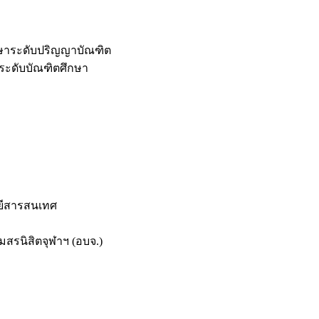
กษาระดับปริญญาบัณฑิต
ระดับบัณฑิตศึกษา
ยีสารสนเทศ
สรนิสิตจุฬาฯ (อบจ.)