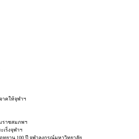
ะ
ิจาคให้จุฬาฯ
รมราชสมภพฯ
มะเร็งจุฬาฯ
ุทยาน 100 ปี จุฬาลงกรณ์มหาวิทยาลัย