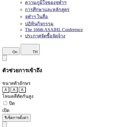
ความภูมิใจของจุฬาฯ
การศึกษาและหลักสูตร
จุฬาฯ ในสื่อ
ปฏิทินกิจกรรม
The 166th ASAIHL Conference
ประกาศจัดซื้อจัดจ้าง
On
TH
ตัวช่วยการเข้าถึง
ขนาดตัวอักษร
A
A
A
โหมดสีตัดกันสูง
ปิด
เปิด
รีเซ็ตการตั้งค่า