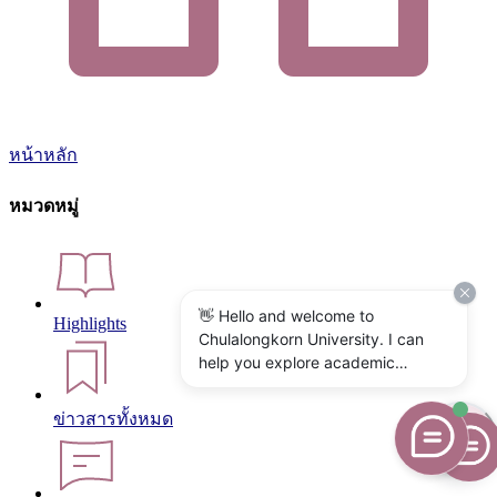
หน้าหลัก
หมวดหมู่
👋 Hello and welcome to
Highlights
Chulalongkorn University. I can
help you explore academic
programs, admissions, research,
campus life, and university
ข่าวสารทั้งหมด
services. What would you like to
know?