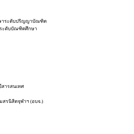
กษาระดับปริญญาบัณฑิต
ระดับบัณฑิตศึกษา
ยีสารสนเทศ
สรนิสิตจุฬาฯ (อบจ.)