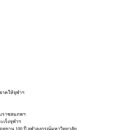
ะ
ิจาคให้จุฬาฯ
รมราชสมภพฯ
มะเร็งจุฬาฯ
ุทยาน 100 ปี จุฬาลงกรณ์มหาวิทยาลัย