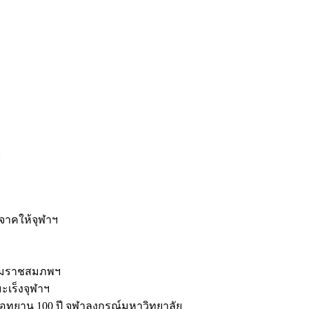
ะ
ิจาคให้จุฬาฯ
รมราชสมภพฯ
มะเร็งจุฬาฯ
ุทยาน 100 ปี จุฬาลงกรณ์มหาวิทยาลัย