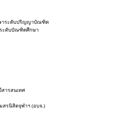
กษาระดับปริญญาบัณฑิต
ระดับบัณฑิตศึกษา
ยีสารสนเทศ
สรนิสิตจุฬาฯ (อบจ.)