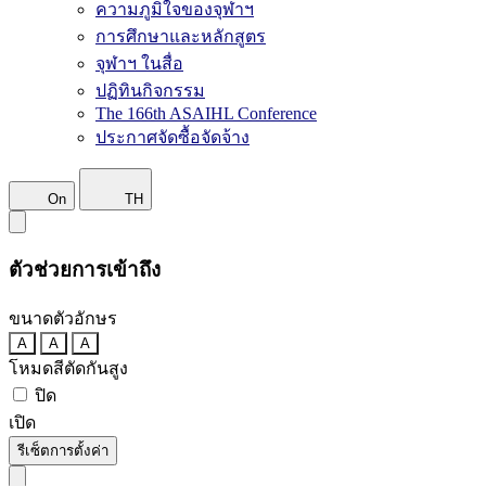
ความภูมิใจของจุฬาฯ
การศึกษาและหลักสูตร
จุฬาฯ ในสื่อ
ปฏิทินกิจกรรม
The 166th ASAIHL Conference
ประกาศจัดซื้อจัดจ้าง
On
TH
ตัวช่วยการเข้าถึง
ขนาดตัวอักษร
A
A
A
โหมดสีตัดกันสูง
ปิด
เปิด
รีเซ็ตการตั้งค่า