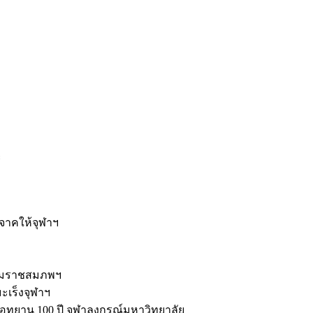
ะ
ิจาคให้จุฬาฯ
รมราชสมภพฯ
มะเร็งจุฬาฯ
ุทยาน 100 ปี จุฬาลงกรณ์มหาวิทยาลัย