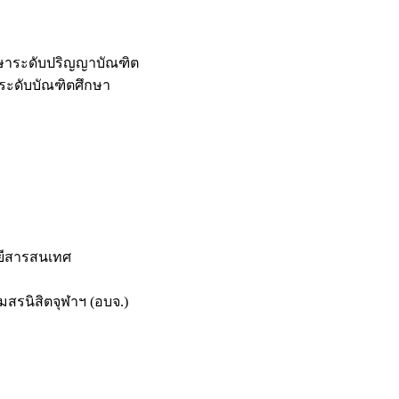
กษาระดับปริญญาบัณฑิต
ระดับบัณฑิตศึกษา
ยีสารสนเทศ
สรนิสิตจุฬาฯ (อบจ.)