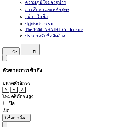
ความภูมิใจของจุฬาฯ
การศึกษาและหลักสูตร
จุฬาฯ ในสื่อ
ปฏิทินกิจกรรม
The 166th ASAIHL Conference
ประกาศจัดซื้อจัดจ้าง
On
TH
ตัวช่วยการเข้าถึง
ขนาดตัวอักษร
A
A
A
โหมดสีตัดกันสูง
ปิด
เปิด
รีเซ็ตการตั้งค่า