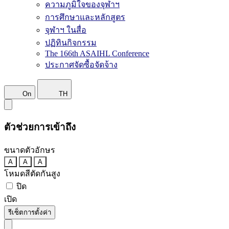
ความภูมิใจของจุฬาฯ
การศึกษาและหลักสูตร
จุฬาฯ ในสื่อ
ปฏิทินกิจกรรม
The 166th ASAIHL Conference
ประกาศจัดซื้อจัดจ้าง
On
TH
ตัวช่วยการเข้าถึง
ขนาดตัวอักษร
A
A
A
โหมดสีตัดกันสูง
ปิด
เปิด
รีเซ็ตการตั้งค่า