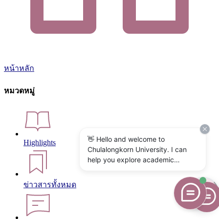
หน้าหลัก
หมวดหมู่
👋 Hello and welcome to
Highlights
Chulalongkorn University. I can
help you explore academic
programs, admissions, research,
campus life, and university
ข่าวสารทั้งหมด
services. What would you like to
know?