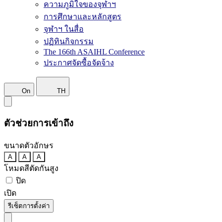
ความภูมิใจของจุฬาฯ
การศึกษาและหลักสูตร
จุฬาฯ ในสื่อ
ปฏิทินกิจกรรม
The 166th ASAIHL Conference
ประกาศจัดซื้อจัดจ้าง
On
TH
ตัวช่วยการเข้าถึง
ขนาดตัวอักษร
A
A
A
โหมดสีตัดกันสูง
ปิด
เปิด
รีเซ็ตการตั้งค่า