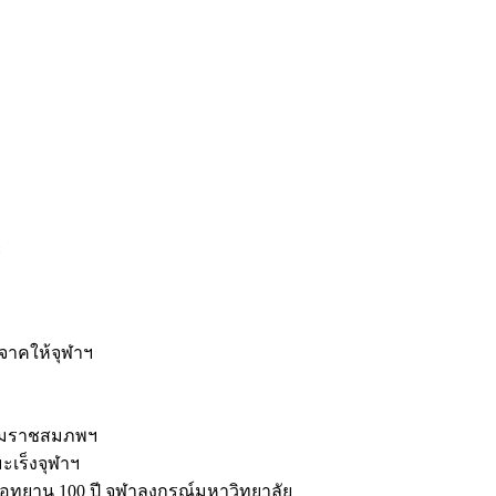
ะ
ิจาคให้จุฬาฯ
รมราชสมภพฯ
มะเร็งจุฬาฯ
ุทยาน 100 ปี จุฬาลงกรณ์มหาวิทยาลัย