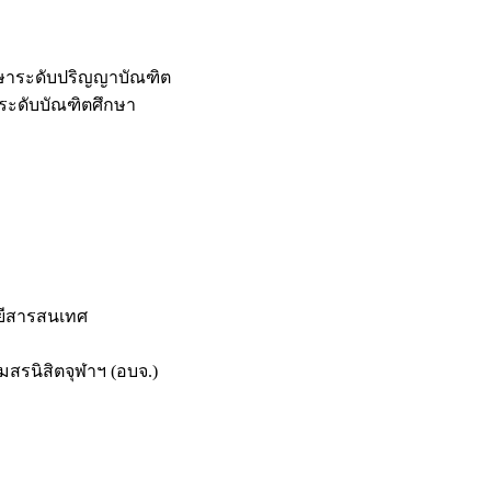
กษาระดับปริญญาบัณฑิต
ระดับบัณฑิตศึกษา
ยีสารสนเทศ
สรนิสิตจุฬาฯ (อบจ.)