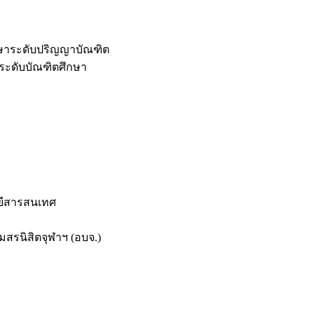
กษาระดับปริญญาบัณฑิต
ระดับบัณฑิตศึกษา
ยีสารสนเทศ
สรนิสิตจุฬาฯ (อบจ.)