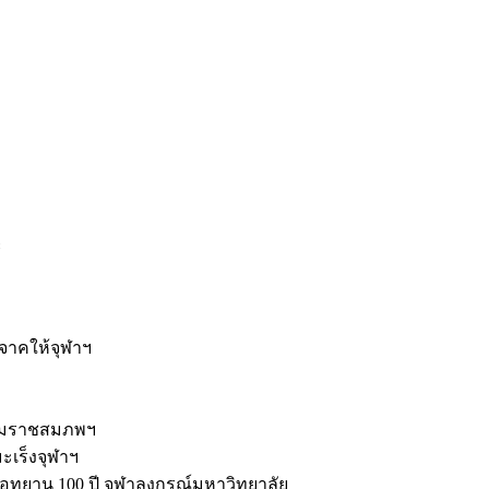
ะ
ิจาคให้จุฬาฯ
รมราชสมภพฯ
มะเร็งจุฬาฯ
ุทยาน 100 ปี จุฬาลงกรณ์มหาวิทยาลัย