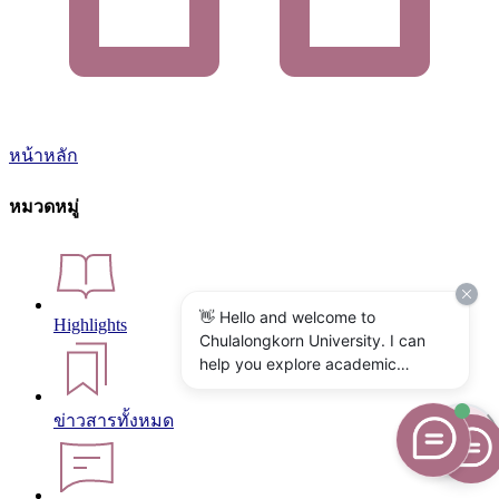
หน้าหลัก
หมวดหมู่
👋 Hello and welcome to
Highlights
Chulalongkorn University. I can
help you explore academic
programs, admissions, research,
campus life, and university
ข่าวสารทั้งหมด
services. What would you like to
know?