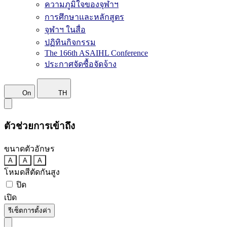
ความภูมิใจของจุฬาฯ
การศึกษาและหลักสูตร
จุฬาฯ ในสื่อ
ปฏิทินกิจกรรม
The 166th ASAIHL Conference
ประกาศจัดซื้อจัดจ้าง
On
TH
ตัวช่วยการเข้าถึง
ขนาดตัวอักษร
A
A
A
โหมดสีตัดกันสูง
ปิด
เปิด
รีเซ็ตการตั้งค่า