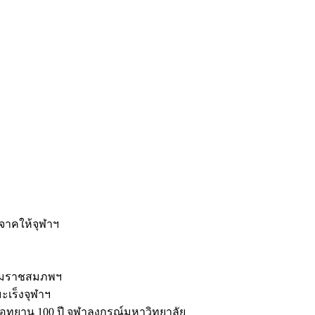
ะ
ิจาคให้จุฬาฯ
รมราชสมภพฯ
มะเร็งจุฬาฯ
ุทยาน 100 ปี จุฬาลงกรณ์มหาวิทยาลัย