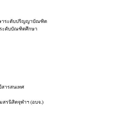
กษาระดับปริญญาบัณฑิต
ระดับบัณฑิตศึกษา
ยีสารสนเทศ
สรนิสิตจุฬาฯ (อบจ.)