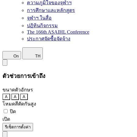
ความภูมิใจของจุฬาฯ
การศึกษาและหลักสูตร
จุฬาฯ ในสื่อ
ปฏิทินกิจกรรม
The 166th ASAIHL Conference
ประกาศจัดซื้อจัดจ้าง
On
TH
ตัวช่วยการเข้าถึง
ขนาดตัวอักษร
A
A
A
โหมดสีตัดกันสูง
ปิด
เปิด
รีเซ็ตการตั้งค่า