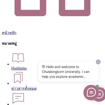
หน้าหลัก
หมวดหมู่
👋 Hello and welcome to
Highlights
Chulalongkorn University. I can
help you explore academic
programs, admissions, research,
campus life, and university
ข่าวสารทั้งหมด
services. What would you like to
know?