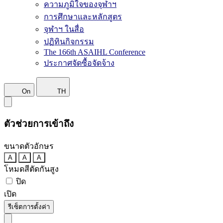
ความภูมิใจของจุฬาฯ
การศึกษาและหลักสูตร
จุฬาฯ ในสื่อ
ปฏิทินกิจกรรม
The 166th ASAIHL Conference
ประกาศจัดซื้อจัดจ้าง
On
TH
ตัวช่วยการเข้าถึง
ขนาดตัวอักษร
A
A
A
โหมดสีตัดกันสูง
ปิด
เปิด
รีเซ็ตการตั้งค่า