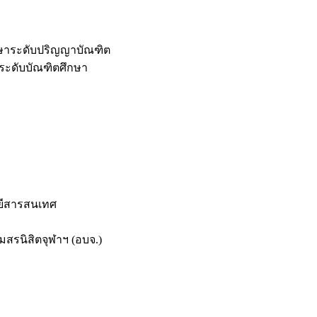
กษาระดับปริญญาบัณฑิต
ระดับบัณฑิตศึกษา
ยีสารสนเทศ
สรนิสิตจุฬาฯ (อบจ.)