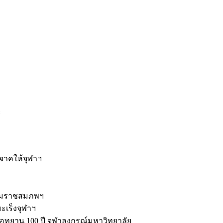
ะ
ิจาคให้จุฬาฯ
รมราชสมภพฯ
มะเร็งจุฬาฯ
ุทยาน 100 ปี จุฬาลงกรณ์มหาวิทยาลัย