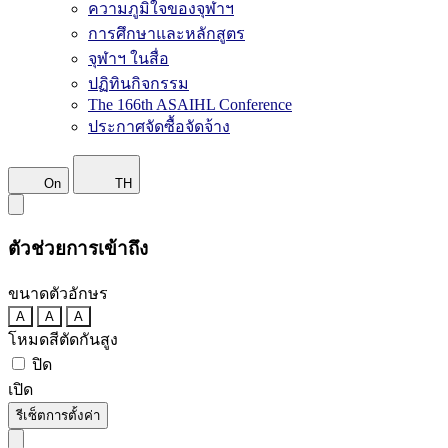
ความภูมิใจของจุฬาฯ
การศึกษาและหลักสูตร
จุฬาฯ ในสื่อ
ปฏิทินกิจกรรม
The 166th ASAIHL Conference
ประกาศจัดซื้อจัดจ้าง
On
TH
ตัวช่วยการเข้าถึง
ขนาดตัวอักษร
A
A
A
โหมดสีตัดกันสูง
ปิด
เปิด
รีเซ็ตการตั้งค่า