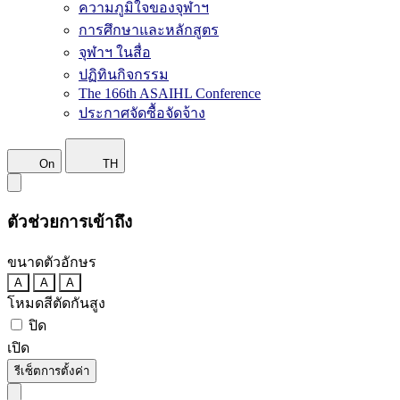
ความภูมิใจของจุฬาฯ
การศึกษาและหลักสูตร
จุฬาฯ ในสื่อ
ปฏิทินกิจกรรม
The 166th ASAIHL Conference
ประกาศจัดซื้อจัดจ้าง
On
TH
ตัวช่วยการเข้าถึง
ขนาดตัวอักษร
A
A
A
โหมดสีตัดกันสูง
ปิด
เปิด
รีเซ็ตการตั้งค่า