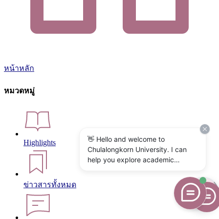
หน้าหลัก
หมวดหมู่
👋 Hello and welcome to
Highlights
Chulalongkorn University. I can
help you explore academic
programs, admissions, research,
campus life, and university
ข่าวสารทั้งหมด
services. What would you like to
know?