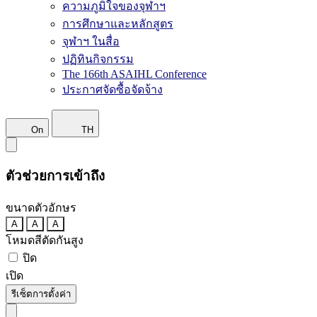
ความภูมิใจของจุฬาฯ
การศึกษาและหลักสูตร
จุฬาฯ ในสื่อ
ปฏิทินกิจกรรม
The 166th ASAIHL Conference
ประกาศจัดซื้อจัดจ้าง
On
TH
ตัวช่วยการเข้าถึง
ขนาดตัวอักษร
A
A
A
โหมดสีตัดกันสูง
ปิด
เปิด
รีเซ็ตการตั้งค่า